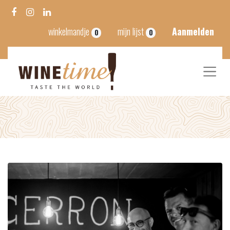
winkelmandje
mijn lijst
Aanmelden
0
0