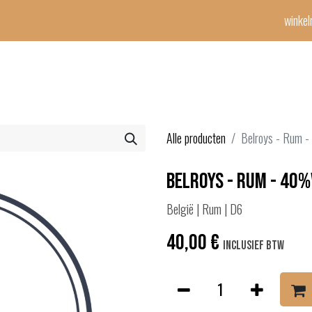
winke
Winetime-team
horeca
events
diensten
geschenken
con
Alle producten
Belroys - Rum -
Belroys - Rum - 40%
België | Rum | D6
40,00
€
Inclusief btw