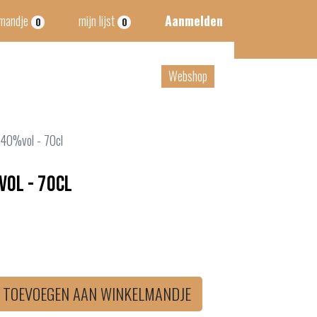
lmandje
mijn lijst
Aanmelden
0
0
tact
B2B
Webshop
 40%vol - 70cl
vol - 70cl
TOEVOEGEN AAN WINKELMANDJE