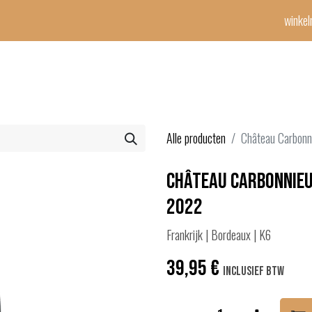
winke
Winetime-team
horeca
events
diensten
geschenken
con
Alle producten
Château Carbonn
Château Carbonnieu
2022
Frankrijk | Bordeaux | K6
39,95
€
Inclusief btw