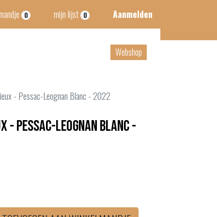
lmandje
mijn lijst
Aanmelden
0
0
tact
B2B
Webshop
ieux - Pessac-Leognan Blanc - 2022
x - Pessac-Leognan Blanc -