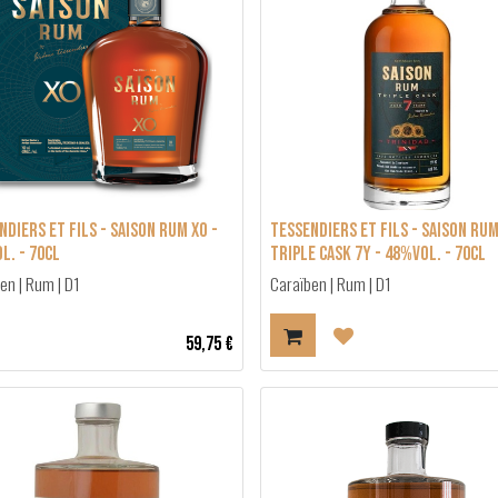
ndiers et Fils - Saison Rum XO -
Tessendiers et Fils - Saison Rum
l. - 70cl
Triple Cask 7y - 48%vol. - 70cl
en | Rum | D1
Caraïben | Rum | D1
59,75
€