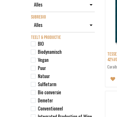
SUBREGIO
TEELT & PRODUCTIE
BIO
Biodynamisch
Tesse
Vegan
42%vo
Caraïb
Puur
Natuur
Sulfietarm
Bio conversie
Demeter
Conventioneel
Integrated Production of Wine