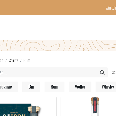
winke
Winetime-team
horeca
events
diensten
geschenken
con
en
Spirits
Rum
So
magnac
Gin
Rum
Vodka
Whisky