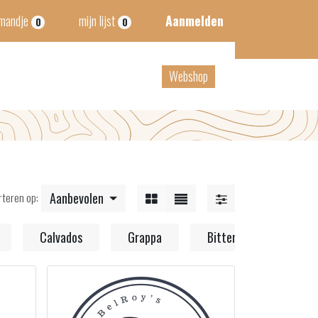
lmandje
mijn lijst
Aanmelden
0
0
tact
B2B
Webshop
rteren op:
Aanbevolen
Calvados
Grappa
Bitter
Divers