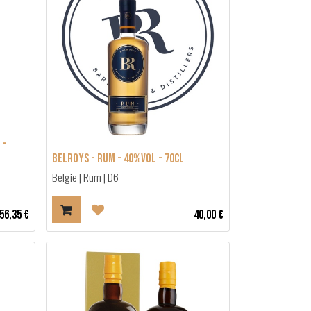
 -
Belroys - Rum - 40%vol - 70cl
België | Rum | D6
56,35
€
40,00
€