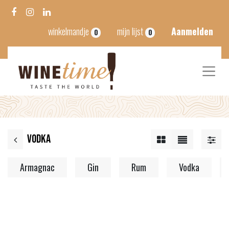
winkelmandje
mijn lijst
Aanmelden
0
0
Vodka
Armagnac
Gin
Rum
Vodka