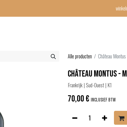
winke
Winetime-team
horeca
events
diensten
geschenken
con
Alle producten
Château Montus 
Château Montus - M
Frankrijk | Sud-Ouest | K1
70,00
€
Inclusief btw