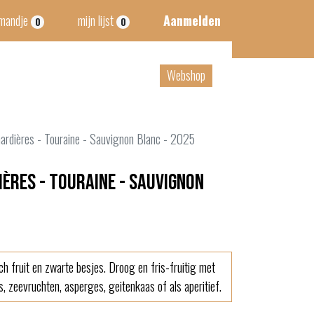
lmandje
mijn lijst
Aanmelden
0
0
tact
B2B
Webshop
ardières - Touraine - Sauvignon Blanc - 2025
ères - Touraine - Sauvignon
sch fruit en zwarte besjes. Droog en fris-fruitig met
is, zeevruchten, asperges, geitenkaas of als aperitief.