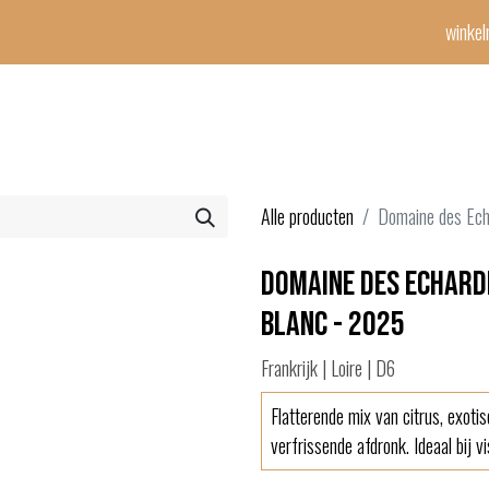
winke
Winetime-team
horeca
events
diensten
geschenken
con
Alle producten
Domaine des Ech
Domaine des Echardi
Blanc - 2025
Frankrijk | Loire | D6
Flatterende mix van citrus, exoti
verfrissende afdronk. Ideaal bij v