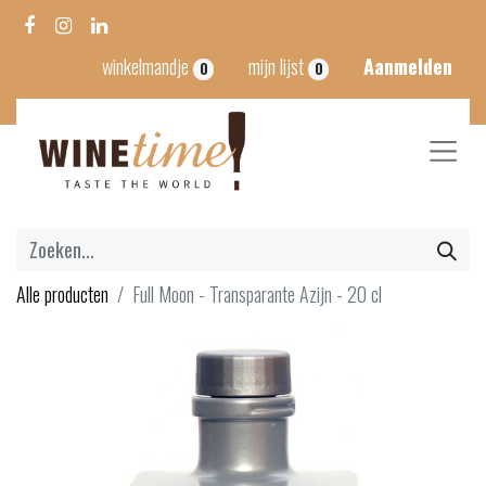
winkelmandje
mijn lijst
Aanmelden
0
0
Alle producten
Full Moon - Transparante Azijn - 20 cl