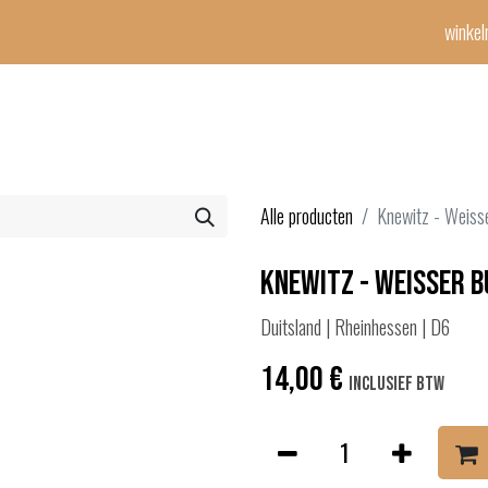
winke
Winetime-team
horeca
events
diensten
geschenken
con
Alle producten
Knewitz - Weiss
Knewitz - Weisser 
Duitsland | Rheinhessen | D6
14,00
€
Inclusief btw