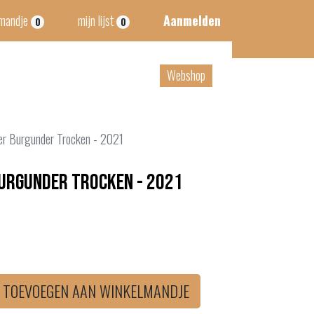
lmandje
mijn lijst
Aanmelden
0
0
tact
B2B
Webshop
er Burgunder Trocken - 2021
Burgunder Trocken - 2021
TOEVOEGEN AAN WINKELMANDJE