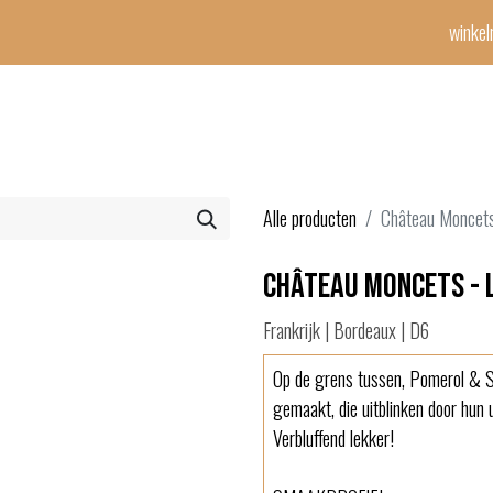
winke
Winetime-team
horeca
events
diensten
geschenken
con
Alle producten
Château Moncets
Château Moncets - 
Frankrijk | Bordeaux | D6
Op de grens tussen, Pomerol & S
gemaakt, die uitblinken door hun 
Verbluffend lekker!