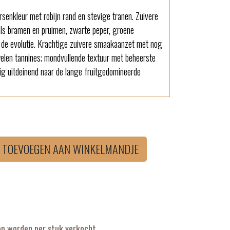
senkleur met robijn rand en stevige tranen. Zuivere
ls bramen en pruimen, zwarte peper, groene
n de evolutie. Krachtige zuivere smaakaanzet met nog
welen tannines; mondvullende textuur met beheerste
elig uitdeinend naar de lange fruitgedomineerde
TOEVOEGEN AAN WINKELMANDJE
op worden per stuk verkocht