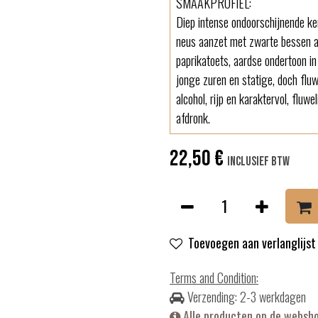
SMAAKPROFIEL:
Diep intense ondoorschijnende ker
neus aanzet met zwarte bessen a
paprikatoets, aardse ondertoon i
jonge zuren en statige, doch flu
alcohol, rijp en karaktervol, fluw
afdronk.
22,50
€
Inclusief btw
Toevoegen aan verlanglijst
Terms and Condition
:
Verzending: 2-3 werkdagen
Alle producten op de websh