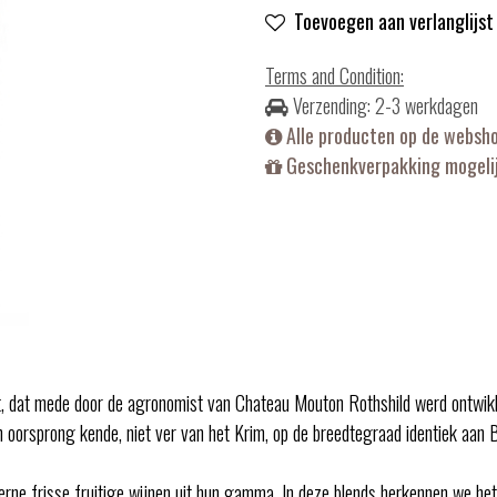
Toevoegen aan verlanglijst
Terms and Condition
:
Verzending: 2-3 werkdagen
Alle producten op de websh
Geschenkverpakking mogelij
ject, dat mede door de agronomist van Chateau Mouton Rothshild werd ontwi
 oorsprong kende, niet ver van het Krim, op de breedtegraad identiek aan Bo
erne frisse fruitige wijnen uit hun gamma. In deze blends herkennen we het b