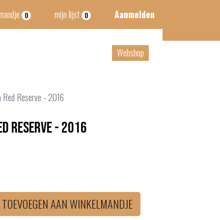
lmandje
mijn lijst
Aanmelden
0
0
tact
B2B
Webshop
ia Red Reserve - 2016
ed Reserve - 2016
TOEVOEGEN AAN WINKELMANDJE