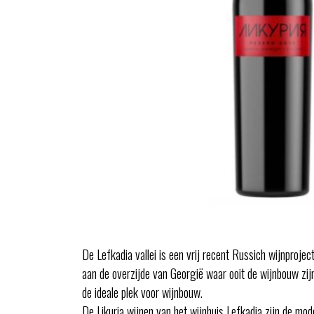
De Lefkadia vallei is een vrij recent Russich wijnpro
aan de overzijde van Georgië waar ooit de wijnbouw zijn
de ideale plek voor wijnbouw.
De Likuria wijnen van het wijnhuis Lefkadia zijn de mod