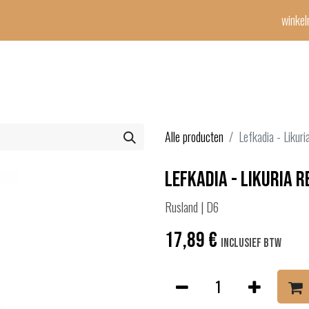
winke
Winetime-team
horeca
events
diensten
geschenken
con
Alle producten
Lefkadia - Likur
Lefkadia - Likuria R
Rusland | D6
17,89
€
Inclusief btw