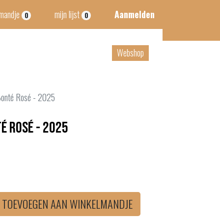
lmandje
mijn lijst
Aanmelden
0
0
tact
B2B
Webshop
 Bonté Rosé - 2025
té Rosé - 2025
TOEVOEGEN AAN WINKELMANDJE