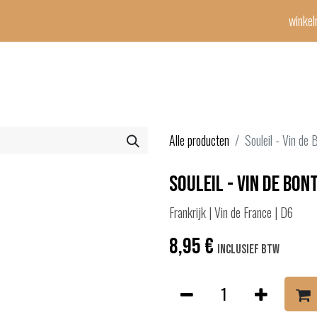
winke
Winetime-team
horeca
events
diensten
geschenken
con
Alle producten
Souleil - Vin de
Souleil - Vin de Bon
Frankrijk | Vin de France | D6
8,95
€
Inclusief btw