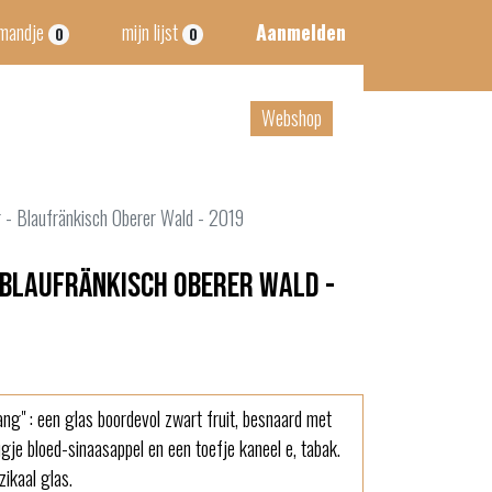
lmandje
mijn lijst
Aanmelden
0
0
tact
B2B
Webshop
 - Blaufränkisch Oberer Wald - 2019
 Blaufränkisch Oberer Wald -
ng" : een glas boordevol zwart fruit, besnaard met
ugje bloed-sinaasappel en een toefje kaneel e, tabak.
ikaal glas.