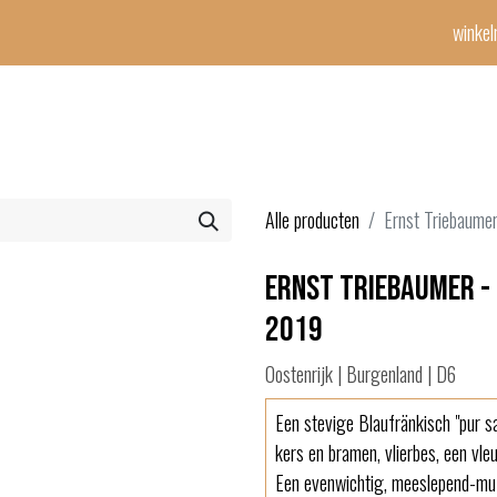
winke
Winetime-team
horeca
events
diensten
geschenken
con
Alle producten
Ernst Triebaumer
Ernst Triebaumer -
2019
Oostenrijk | Burgenland | D6
Een stevige Blaufränkisch "pur sa
kers en bramen, vlierbes, een vle
Een evenwichtig, meeslepend-muz