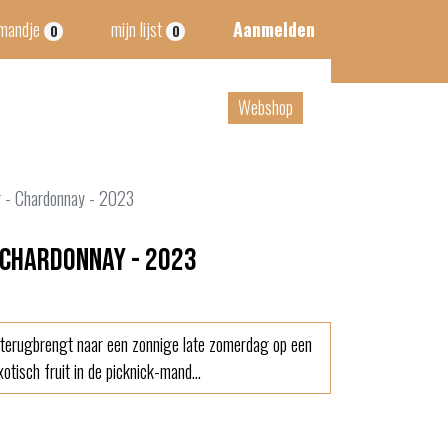
lmandje
mijn lijst
Aanmelden
0
0
tact
B2B
Webshop
r - Chardonnay - 2023
 Chardonnay - 2023
 terugbrengt naar een zonnige late zomerdag op een
tisch fruit in de picknick-mand...