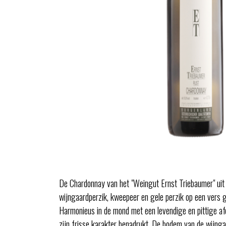
De Chardonnay van het "Weingut Ernst Triebaumer" uit Ru
wijngaardperzik, kweepeer en gele perzik op een vers 
Harmonieus in de mond met een levendige en pittige afdr
zijn frisse karakter benadrukt. De bodem van de wijngaa