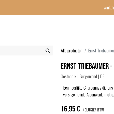
winke
Winetime-team
horeca
events
diensten
geschenken
con
Alle producten
Ernst Triebaume
Ernst Triebaumer -
Oostenrijk | Burgenland | D6
Een heerlijke Chardonnay die ons
vers gemaaide Alpenweide met exo
16,95
€
Inclusief btw