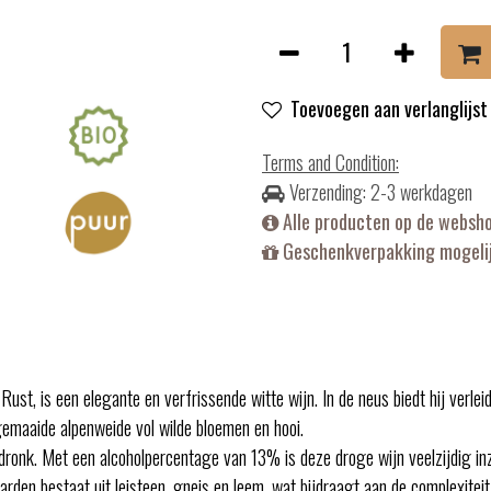
Toevoegen aan verlanglijst
Terms and Condition
:
Verzending: 2-3 werkdagen
Alle producten op de websh
Geschenkverpakking mogelij
st, is een elegante en verfrissende witte wijn. In de neus biedt hij verleid
gemaaide alpenweide vol wilde bloemen en hooi.
onk. Met een alcoholpercentage van 13% is deze droge wijn veelzijdig inzet
rden bestaat uit leisteen, gneis en leem, wat bijdraagt aan de complexiteit