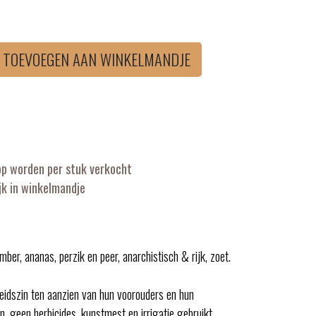
TOEVOEGEN AAN WINKELMANDJE
op worden per stuk verkocht
k in winkelmandje
er, ananas, perzik en peer, anarchistisch & rijk, zoet.
heidszin ten aanzien van hun voorouders en hun
, geen herbicides, kunstmest en irrigatie gebruikt