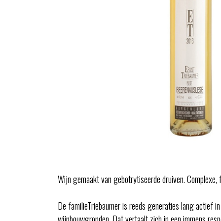
Wijn gemaakt van gebotrytiseerde druiven. Complexe, fil
De familieTriebaumer is reeds generaties lang actief i
wijnbouwgronden. Dat vertaalt zich in een immens respe