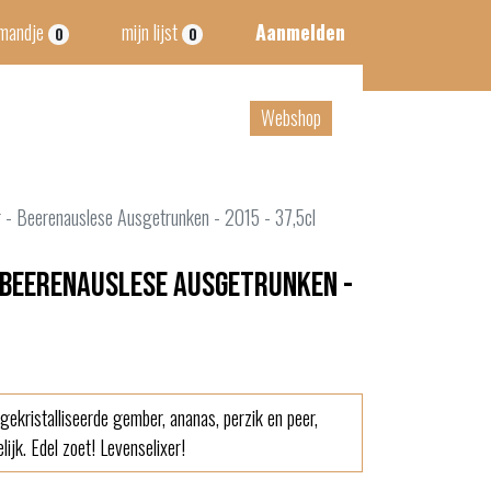
lmandje
mijn lijst
Aanmelden
0
0
tact
B2B
Webshop
r - Beerenauslese Ausgetrunken - 2015 - 37,5cl
 Beerenauslese Ausgetrunken -
kristalliseerde gember, ananas, perzik en peer,
ijk. Edel zoet! Levenselixer!