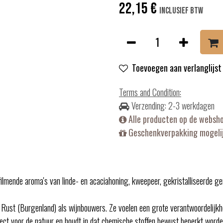
22,15
€
Inclusief btw
Toevoegen aan verlanglijst
Terms and Condition
:
Verzending: 2-3 werkdagen
Alle producten op de websh
Geschenkverpakking mogelij
mende aroma's van linde- en acaciahoning, kweepeer, gekristalliseerde gemb
n Rust (Burgenland) als wijnbouwers. Ze voelen een grote verantwoordelijk
ct voor de natuur en houdt in dat chemische stoffen bewust beperkt worden