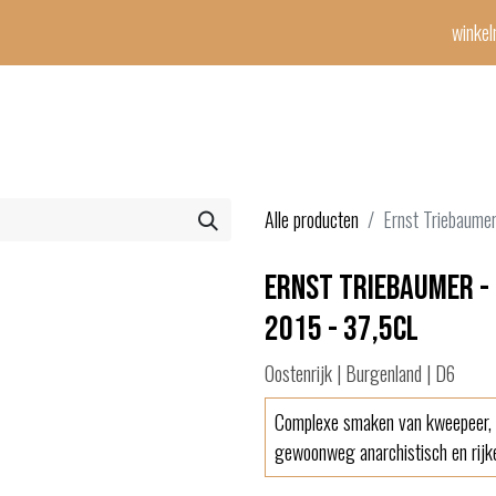
winke
Winetime-team
horeca
events
diensten
geschenken
con
Alle producten
Ernst Triebaume
Ernst Triebaumer -
2015 - 37,5cl
Oostenrijk | Burgenland | D6
Complexe smaken van kweepeer, ge
gewoonweg anarchistisch en rijkel