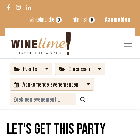
winkelmandje
mijn lijst
Aanmelden
0
0
Events
Cursussen
Aankomende evenementen
Let's get this party