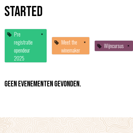
started
Pre
×
registratie
Meet the
×
Wijncursus
×
opendeur
winemaker
2025
Geen evenementen gevonden.