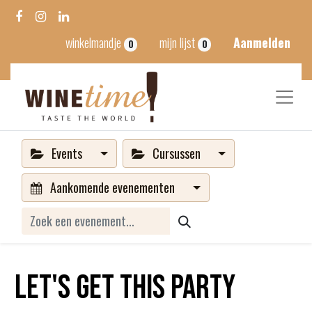
winkelmandje
mijn lijst
Aanmelden
0
0
Events
Cursussen
Aankomende evenementen
Let's get this party