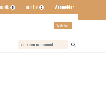
lmandje
mijn lijst
Aanmelden
0
0
tact
B2B
Webshop