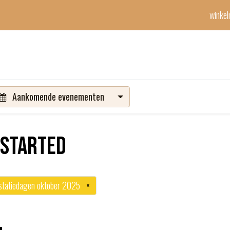
winke
Winetime-team
horeca
events
diensten
geschenken
con
Aankomende evenementen
 started
statiedagen oktober 2025
×