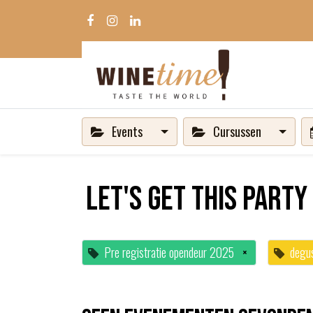
Events
Cursussen
Let's get this party
Pre registratie opendeur 2025
×
degu