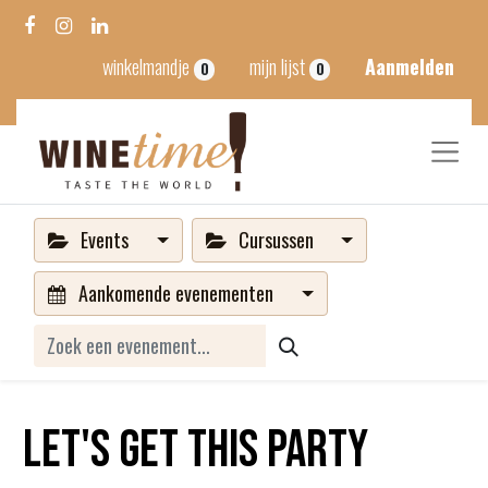
winkelmandje
mijn lijst
Aanmelden
0
0
Events
Cursussen
Aankomende evenementen
Let's get this party