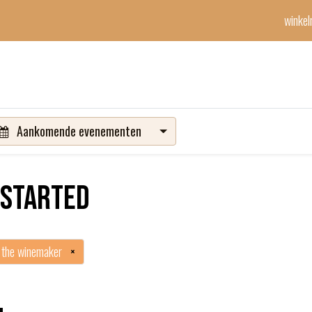
winke
Winetime-team
horeca
events
diensten
geschenken
con
Aankomende evenementen
 started
 the winemaker
×