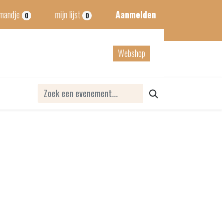
lmandje
mijn lijst
Aanmelden
0
0
tact
B2B
Webshop