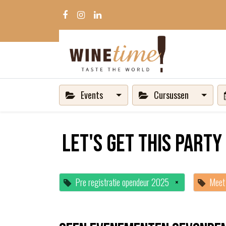
Events
Cursussen
Let's get this party
Pre registratie opendeur 2025
×
Meet