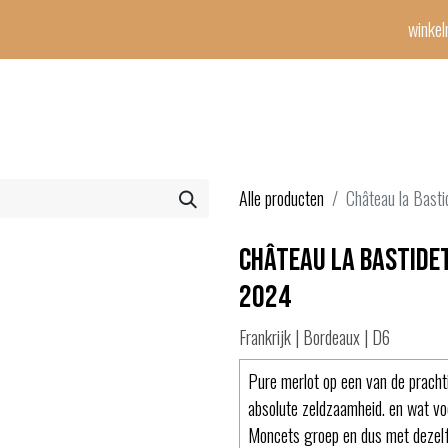
winke
Winetime-team
horeca
events
diensten
geschenken
con
Alle producten
Château la Basti
Château la Bastidet
2024
Frankrijk | Bordeaux | D6
Pure merlot op een van de pracht
absolute zeldzaamheid. en wat vo
Moncets groep en dus met dezelf