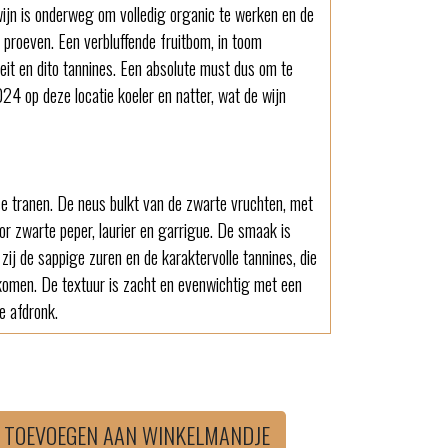
wijn is onderweg om volledig organic te werken en de
te proeven. Een verbluffende fruitbom, in toom
eit en dito tannines. Een absolute must dus om te
4 op deze locatie koeler en natter, wat de wijn
e tranen. De neus bulkt van de zwarte vruchten, met
or zwarte peper, laurier en garrigue. De smaak is
zij de sappige zuren en de karaktervolle tannines, die
komen. De textuur is zacht en evenwichtig met een
se afdronk.
TOEVOEGEN AAN WINKELMANDJE