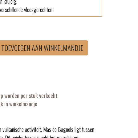
en kruidig.
erschillende vleesgerechten!
TOEVOEGEN AAN WINKELMANDJE
op worden per stuk verkocht
k in winkelmandje
n vulkanische activiteit. Mas de Bagnols ligt tussen
n. Dit unieke terroir maakt het mogelijk om