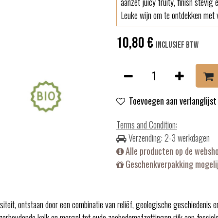
aanzet juicy fruity, finish stevig 
Leuke wijn om te ontdekken met v
10,80
€
Inclusief btw
Toevoegen aan verlanglijst
Terms and Condition
:
Verzending: 2-3 werkdagen
Alle producten op de websh
Geschenkverpakking mogelij
siteit, ontstaan door een combinatie van reliëf, geologische geschiedenis e
zerhoudende kalk en mergel tot oude zeebodemafzettingen rijk aan fossiele