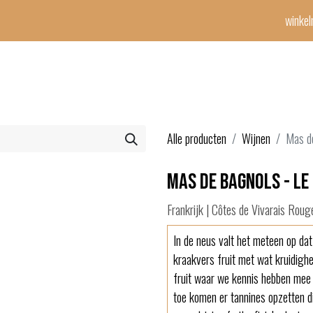
winke
Winetime-team
horeca
events
diensten
geschenken
con
Alle producten
Wijnen
Mas d
Mas de Bagnols - Le
Frankrijk | Côtes de Vivarais Roug
In de neus valt het meteen op dat 
kraakvers fruit met wat kruidighe
fruit waar we kennis hebben mee 
toe komen er tannines opzetten di