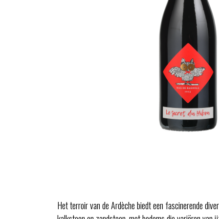
Het terroir van de Ardèche biedt een fascinerende diver
kalksteen en zandsteen, met bodems die variëren van ij