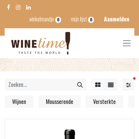
winkelmandje
mijn lijst
Aanmelden
0
0
ac
Wijnen
Mousserende
Versterkte
S