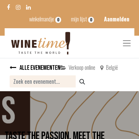
winkelmandje
mijn lijst
Aanmelden
0
0
Verkoop online
België
Alle evenementen
Taste the Passion, meet the