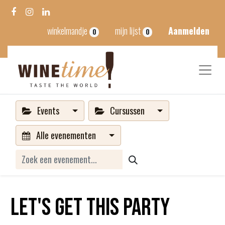
winkelmandje
mijn lijst
Aanmelden
0
0
Events
Cursussen
Alle evenementen
Let's get this party