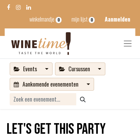
winkelmandje
mijn lijst
Aanmelden
0
0
Events
Cursussen
Aankomende evenementen
Let's get this party