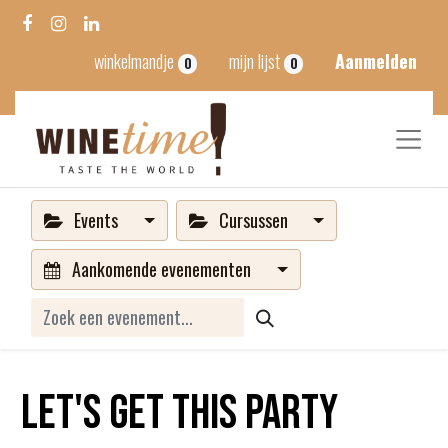
winkelmandje
mijn lijst
Aanmelden
0
0
Events
Cursussen
Aankomende evenementen
Let's get this party