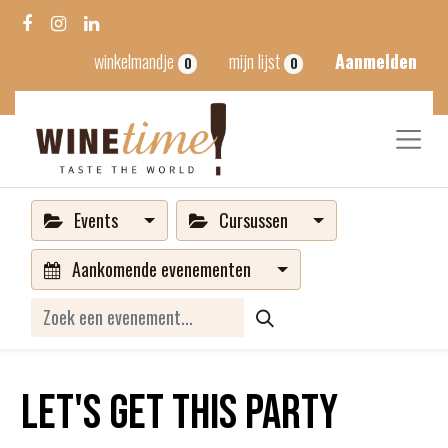
winkelmandje
mijn lijst
Aanmelden
0
0
Events
Cursussen
Aankomende evenementen
Let's get this party