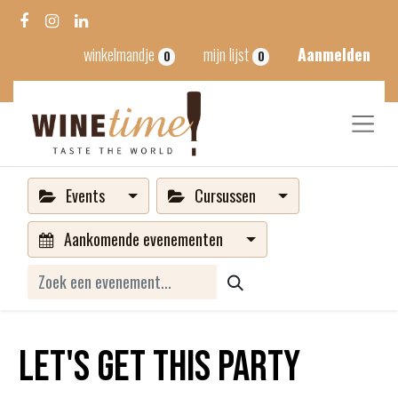
winkelmandje
mijn lijst
Aanmelden
0
0
Events
Cursussen
Aankomende evenementen
Let's get this party