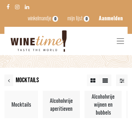
winkelmandje
mijn lijst
Aanmelden
0
0
Mocktails
Alcoholvrije
Alcoholvrije
Mocktails
wijnen en
aperitieven
bubbels