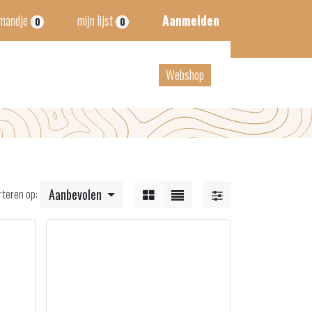
lmandje
mijn lijst
Aanmelden
0
0
act
B2B
Webshop
rteren op:
Aanbevolen