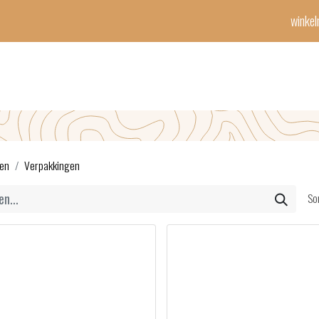
winke
Winetime-team
horeca
events
diensten
geschenken
cont
en
Verpakkingen
So