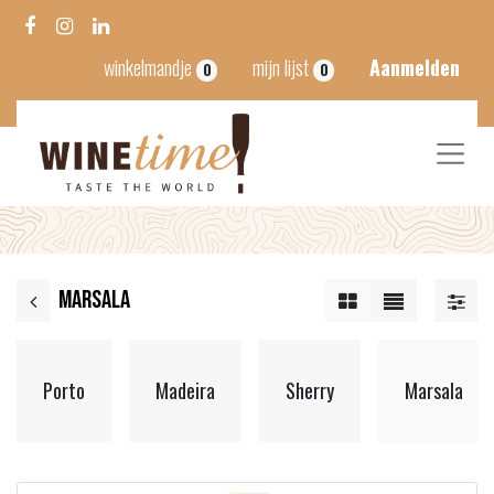
winkelmandje
mijn lijst
Aanmelden
0
0
Marsala
Porto
Madeira
Sherry
Marsala