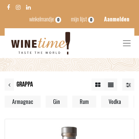
winkelmandje
mijn lijst
Aanmelden
0
0
Grappa
Armagnac
Gin
Rum
Vodka