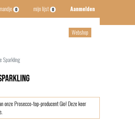
lmandje
mijn lijst
Aanmelden
0
0
tact
B2B
Webshop
ee Sparkling
 Sparkling
van onze Prosecco-top-producent Gio! Deze keer
e.