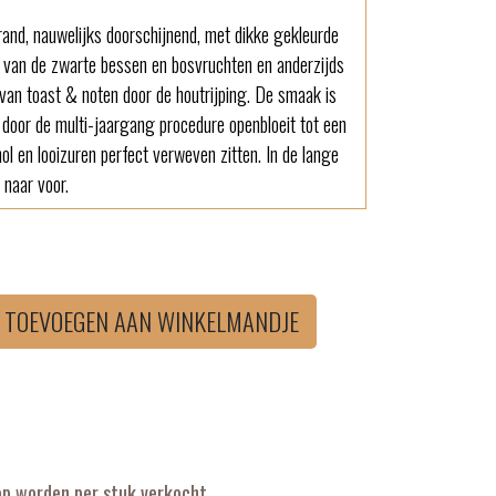
 rand, nauwelijks doorschijnend, met dikke gekleurde
ds van de zwarte bessen en bosvruchten en anderzijds
van toast & noten door de houtrijping. De smaak is
 door de multi-jaargang procedure openbloeit tot een
ol en looizuren perfect verweven zitten. In de lange
 naar voor.
TOEVOEGEN AAN WINKELMANDJE
op worden per stuk verkocht