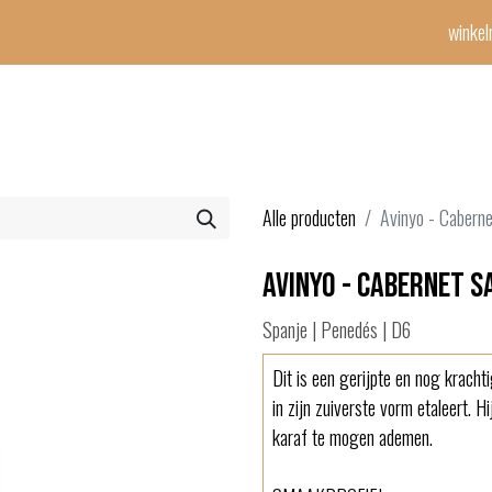
winke
Winetime-team
horeca
events
diensten
geschenken
con
Alle producten
Avinyo - Cabern
Avinyo - Cabernet S
Spanje | Penedés | D6
Dit is een gerijpte en nog kracht
in zijn zuiverste vorm etaleert. 
karaf te mogen ademen.