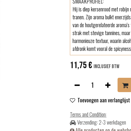
SMAAKPROFIEL:
Hij is diep kersenrood met robijn
tranen. Zijn aroma bulkt enerzij
van de houtgerelateerde aroma's 
strak met stevige tannines, maar
harmonieuze textuur, waarin alcoh
afdronk komt vooral de spicyness
11,75
€
Inclusief btw
Toevoegen aan verlanglijst
Terms and Condition
:
Verzending: 2-3 werkdagen
Alle producten op de websh