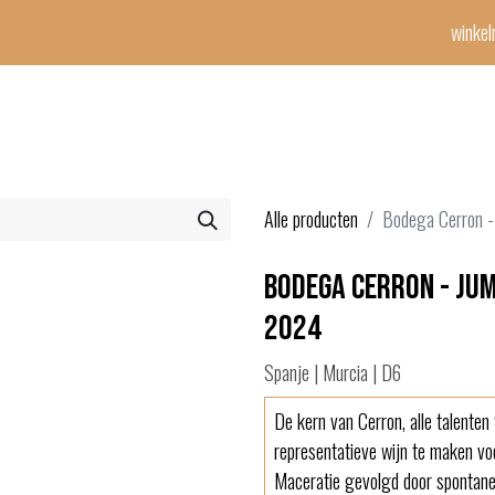
winke
Winetime-team
horeca
events
diensten
geschenken
con
Alle producten
Bodega Cerron -
Bodega Cerron - Jum
2024
Spanje | Murcia | D6
De kern van Cerron, alle talent
representatieve wijn te maken vo
Maceratie gevolgd door spontane 