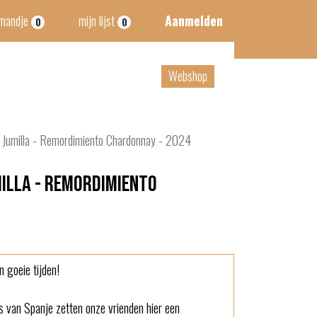
lmandje
mijn lijst
Aanmelden
0
0
tact
B2B
Webshop
 Jumilla - Remordimiento Chardonnay - 2024
milla - Remordimiento
 goeie tijden!
s van Spanje zetten onze vrienden hier een