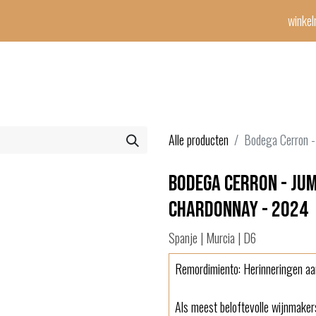
winke
Winetime-team
horeca
events
diensten
geschenken
con
Alle producten
Bodega Cerron -
Bodega Cerron - Ju
Chardonnay - 2024
Spanje | Murcia | D6
Remordimiento: Herinneringen aan
Als meest beloftevolle wijnmaker