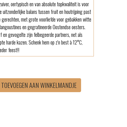
uiver, oertypisch en van absolute topkwaliteit is voor
de uitzonderlijke balans tussen fruit en houtrijping past
e gerechten, met grote voorliefde voor gebakken witte
 langoustines en gegratineerde Oostendse oesters.
lf en gevogelte zijn felbegeerde partners, net als
pte harde kazen. Schenk hem op z'n best à 12°C,
eder feest!!
TOEVOEGEN AAN WINKELMANDJE