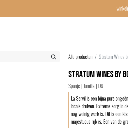
winke
Winetime-team
horeca
events
diensten
geschenken
con
Alle producten
Stratum Wines b
Stratum Wines by Bo
Spanje | Jumilla | D6
La Servil is een bijna pure ongeë
locale druiven. Extreme zorg in de
nog weinig werk is. Dit is een kla
majestueus rijk is. Een van de gr