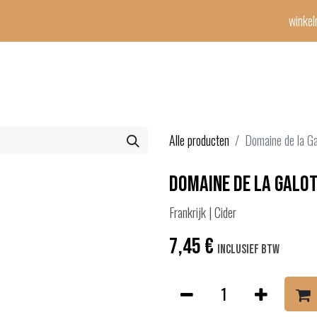
winke
Winetime-team
horeca
events
diensten
geschenken
con
Alle producten
Domaine de la Gal
Domaine de la Galoti
Frankrijk | Cider
7,45
€
Inclusief btw