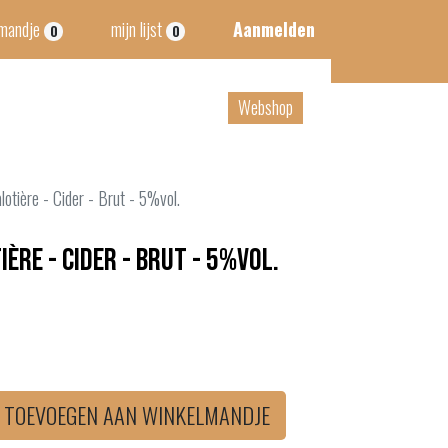
lmandje
mijn lijst
Aanmelden
0
0
tact
B2B
Webshop
otière - Cider - Brut - 5%vol.
ère - Cider - Brut - 5%vol.
TOEVOEGEN AAN WINKELMANDJE