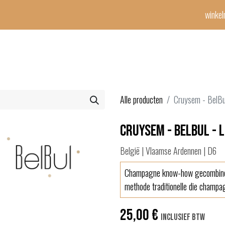
winke
Winetime-team
horeca
events
diensten
geschenken
con
Alle producten
Cruysem - BelBu
Cruysem - BelBul - 
België | Vlaamse Ardennen | D6
Champagne know-how gecombine
methode traditionelle die champa
25,00
€
Inclusief btw