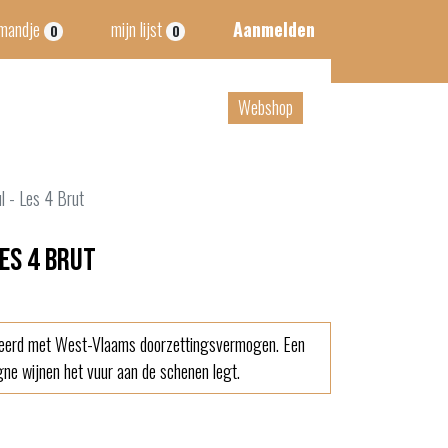
lmandje
mijn lijst
Aanmelden
0
0
tact
B2B
Webshop
l - Les 4 Brut
Les 4 Brut
erd met West-Vlaams doorzettingsvermogen. Een
gne wijnen het vuur aan de schenen legt.