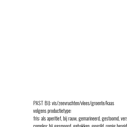
PAST BIJ: vis/zeevruchten/vlees/groente/kaas
volgens productietype:
fris: als aperitief, bij rauw, gemarineerd, gestoomd, ve
complex: bij gesmoord, gebakken, gegrild, romig bereid