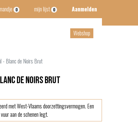
lmandje
mijn lijst
Aanmelden
0
0
tact
B2B
Webshop
 - Blanc de Noirs Brut
Blanc de Noirs Brut
erd met West-Vlaams doorzettingsvermogen. Een
vuur aan de schenen legt.