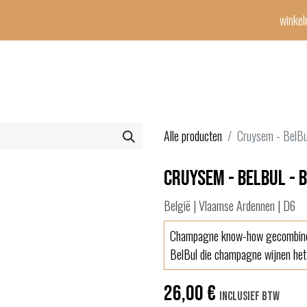
winke
Winetime-team
horeca
events
diensten
geschenken
con
Alle producten
Cruysem - BelBul
Cruysem - BelBul - 
België | Vlaamse Ardennen | D6
Champagne know-how gecombine
BelBul die champagne wijnen het 
26,00
€
Inclusief btw