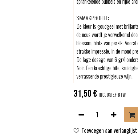
sprankelende bubbels en rijke aro
SMAAKPROFIEL:
De kleur is goudgeel met briljante
de neus wordt je verwelkomd door
bloesem, hints van perzik. Vooral
strakke impressie. In de mond pre
De lage dosage van 6 gr/l onderst
Noir. Een krachtige bite, kruidigh
verrassende prestigieuze wijn.
31,50
€
Inclusief btw
Toevoegen aan verlanglijst