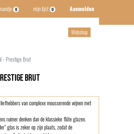
lmandje
mijn lijst
Aanmelden
0
0
tact
B2B
Webshop
l - Prestige Brut
Prestige Brut
r liefhebbers van complexe mousserende wijnen met
ens ruimer denken dan de klassieke flûte glazen.
der” glas is zeker op zijn plaats, zodat de