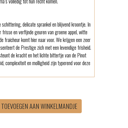
ma’s volledig tot hun recht komen.
 schittering, delicate sprankel en blijvend kroontje. In
 frisse en verfijnde geuren van groene appel, witte
 de fraicheur komt hier naar voor. We krijgen een zeer
senteert de Prestige zich met een levendige frisheid.
eunt de kracht en het lichte bittertje van de Pinot
eid, complexiteit en molligheid zijn typerend voor deze
TOEVOEGEN AAN WINKELMANDJE