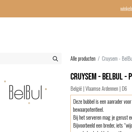
winke
Winetime-team
horeca
events
diensten
geschenken
con
Alle producten
Cruysem - BelBu
Cruysem - BelBul - 
België | Vlaamse Ardennen | D6
Deze bubbel is een aanrader voo
bewaarpotentieel.
Bij het serveren mag je gerust e
Bijvoorbeeld een breder, iets “wij