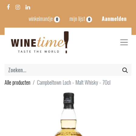
winkelmandje
mijn lijst
Aanmelden
0
0
Alle producten
Campbeltown Loch - Malt Whisky - 70cl