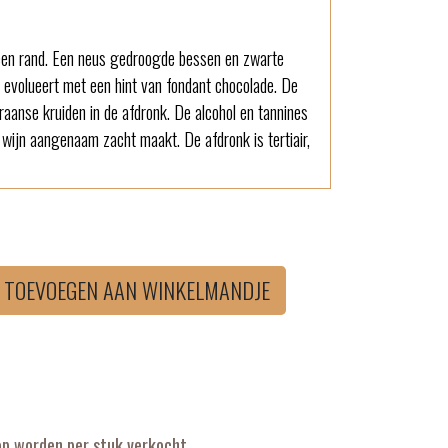
teen rand. Een neus gedroogde bessen en zwarte
s evolueert met een hint van fondant chocolade. De
aanse kruiden in de afdronk. De alcohol en tannines
 wijn aangenaam zacht maakt. De afdronk is tertiair,
TOEVOEGEN AAN WINKELMANDJE
op worden per stuk verkocht