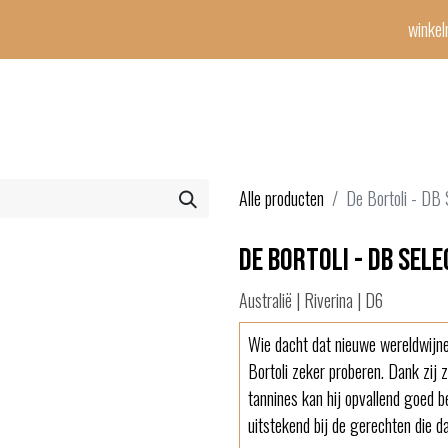
winke
Winetime-team
horeca
events
diensten
geschenken
cont
Alle producten
De Bortoli - DB 
De Bortoli - DB Sele
Australië | Riverina | D6
Wie dacht dat nieuwe wereldwijn
Bortoli zeker proberen. Dank zij zi
tannines kan hij opvallend goed b
uitstekend bij de gerechten die d