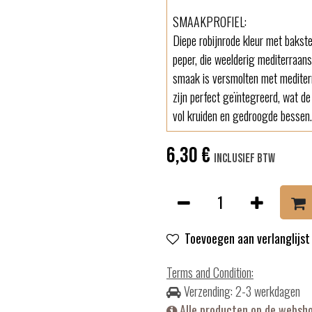
SMAAKPROFIEL:
Diepe robijnrode kleur met baks
peper, die weelderig mediterraan
smaak is versmolten met mediterr
zijn perfect geïntegreerd, wat de
vol kruiden en gedroogde bessen.
6,30
€
Inclusief btw
Toevoegen aan verlanglijst
Terms and Condition
:
Verzending: 2-3 werkdagen
Alle producten op de websh