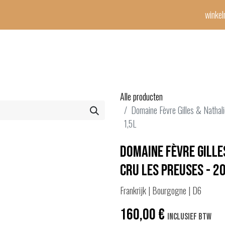
winke
Winetime-team
horeca
events
diensten
geschenken
con
Alle producten
Domaine Fèvre Gilles & Nathal
1,5L
Domaine Fèvre Gille
Cru Les Preuses - 2
Frankrijk | Bourgogne | D6
160,00
€
Inclusief btw