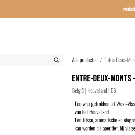
winke
Winetime-team
horeca
events
diensten
geschenken
con
Alle producten
Entre-Deux-Mont
Entre-Deux-Monts - 
België | Heuvelland | D6
Een wijn getrokken uit West-Vlaam
van het Heuvelland.
Een frisse, aromatische en elega
kan worden als aperitief, bij vis