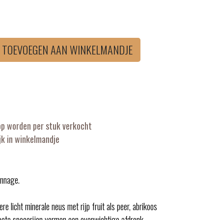
TOEVOEGEN AAN WINKELMANDJE
op worden per stuk verkocht
k in winkelmandje
onnage.
 licht minerale neus met rijp fruit als peer, abrikoos
 zoete specerijen vormen een evenwichtige afdronk.