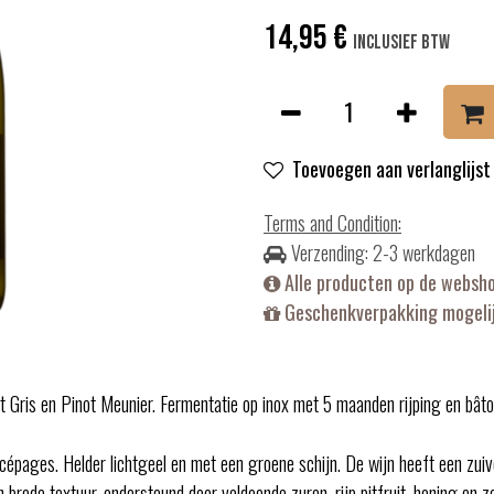
14,95
€
Inclusief btw
Toevoegen aan verlanglijst
Terms and Condition
:
Verzending: 2-3 werkdagen
Alle producten op de websh
Geschenkverpakking mogelij
 Gris en Pinot Meunier. Fermentatie op inox met 5 maanden rijping en bât
pages. Helder lichtgeel en met een groene schijn. De wijn heeft een zuivere
 brede textuur, ondersteund door voldoende zuren, rijp pitfruit, honing en