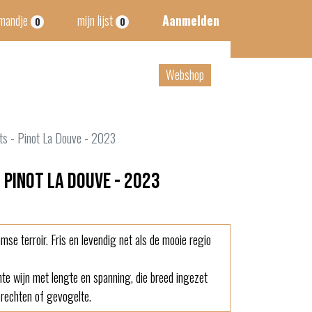
lmandje
mijn lijst
Aanmelden
0
0
tact
B2B
Webshop
s - Pinot La Douve - 2023
Pinot La Douve - 2023
se terroir. Fris en levendig net als de mooie regio
nte wijn met lengte en spanning, die breed ingezet
gerechten of gevogelte.