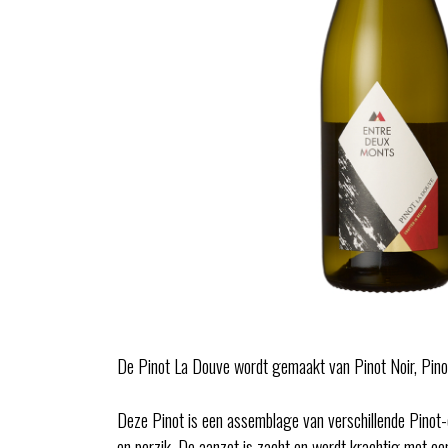
De Pinot La Douve wordt gemaakt van Pinot Noir, Pinot
Deze Pinot is een assemblage van verschillende Pinot-cé
en perzik. De aanzet is zacht en wordt krachtig met een