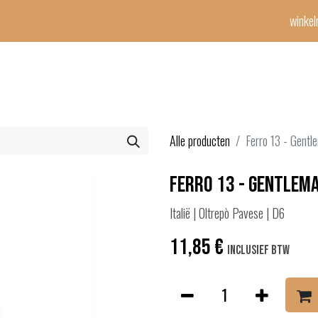
winke
Winetime-team
horeca
events
diensten
geschenken
con
Alle producten
Ferro 13 - Gentl
Ferro 13 - Gentlema
Italië | Oltrepò Pavese | D6
11,85
€
Inclusief btw