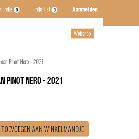
lmandje
mijn lijst
Aanmelden
0
0
tact
B2B
Webshop
eman Pinot Nero - 2021
n Pinot Nero - 2021
TOEVOEGEN AAN WINKELMANDJE