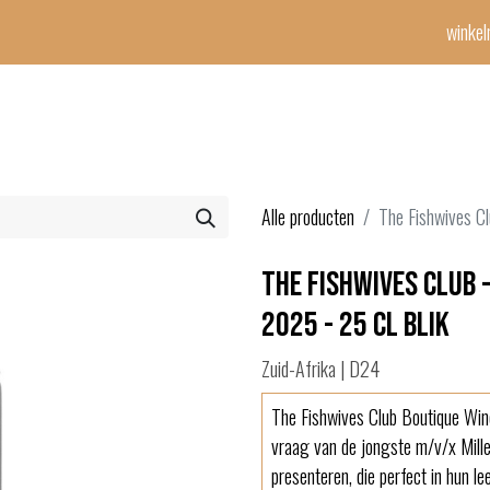
winke
Winetime-team
horeca
events
diensten
geschenken
con
Alle producten
The Fishwives Cl
The Fishwives Club 
2025 - 25 cl blik
Zuid-Afrika | D24
The Fishwives Club Boutique Wine
vraag van de jongste m/v/x Millen
presenteren, die perfect in hun l