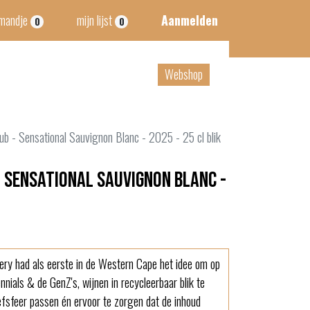
lmandje
mijn lijst
Aanmelden
0
0
tact
B2B
Webshop
ub - Sensational Sauvignon Blanc - 2025 - 25 cl blik
- Sensational Sauvignon Blanc -
ry had als eerste in de Western Cape het idee om op
nials & de GenZ's, wijnen in recycleerbaar blik te
eefsfeer passen én ervoor te zorgen dat de inhoud