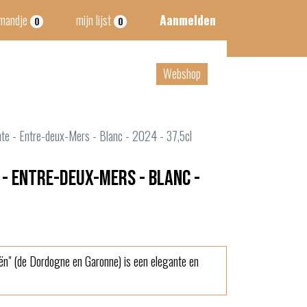
lmandje
mijn lijst
Aanmelden
0
0
tact
B2B
Webshop
te - Entre-deux-Mers - Blanc - 2024 - 37,5cl
- Entre-deux-Mers - Blanc -
ën" (de Dordogne en Garonne) is een elegante en