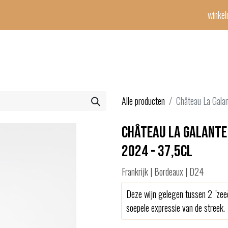
winke
Winetime-team
horeca
events
diensten
geschenken
con
Alle producten
Château La Galan
Château La Galante 
2024 - 37,5cl
Frankrijk | Bordeaux | D24
Deze wijn gelegen tussen 2 "zee
soepele expressie van de streek.