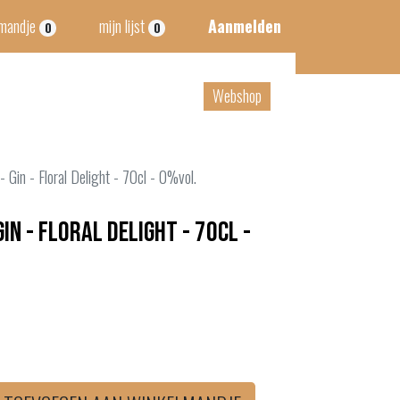
lmandje
mijn lijst
Aanmelden
0
0
tact
B2B
Webshop
 - Gin - Floral Delight - 70cl - 0%vol.
Gin - Floral Delight - 70cl -