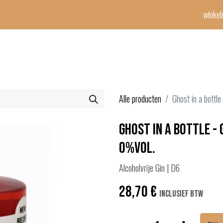
winke
Winetime-team
horeca
events
diensten
geschenken
con
Alle producten
Ghost in a bottle
Ghost in a bottle - 
0%vol.
Alcoholvrije Gin | D6
28,70
€
Inclusief btw